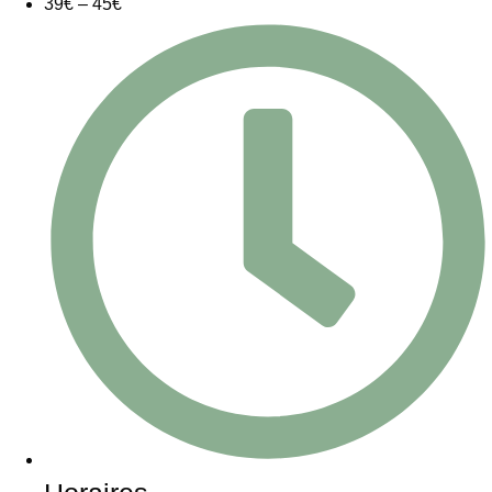
39€ – 45€